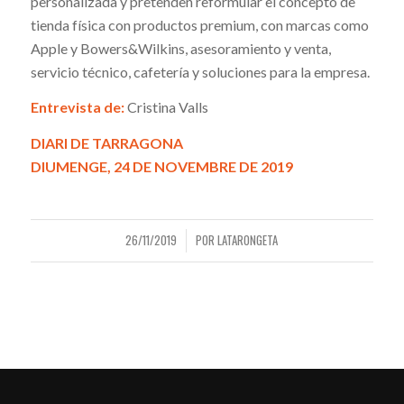
personalizada y pretenden reformular el concepto de
tienda física con productos premium, con marcas como
Apple y Bowers&Wilkins, asesoramiento y venta,
servicio técnico, cafetería y soluciones para la empresa.
Entrevista de:
Cristina Valls
DIARI DE TARRAGONA
DIUMENGE, 24 DE NOVEMBRE DE 2019
26/11/2019
POR
LATARONGETA
/